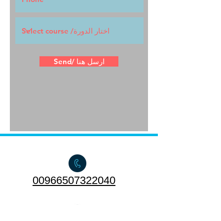
Send/ ارسل هنا
00966507322040