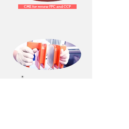
CME for renew FPC and CCP
دورات
bls,acls,phtls